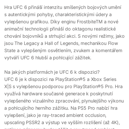
Hra UFC 6 přináší intenzitu smíšených bojových umění
s autentickými pohyby, charakteristickými údery a
vylepšenou grafikou. Díky enginu FrostbiteTM a nové
animační technologii přináší do oktagonu realistické
chování bojovníků a strhující akci. S novými režimy, jako
jsou The Legacy a Hall of Legends, mechanikou Flow
State a vylepšeným osvětlením, zvukem a komentářem
vytváří UFC 6 hlubší a pohlcující zážitek.
Na jakých platformách je UFC 6 k dispozici?
UFC 6 je k dispozici na PlayStation®5 a Xbox Series
X|S s vylepšenou podporou pro PlayStation®5 Pro. Hra
využívá hardware současné generace k poskytnutí
vylepšeného vizuálního zpracování, plynulejšího výkonu
a pohlcujícího herního zážitku. Na PS5 Pro nabízí hra
vylepšení, jako je ray-traced ambient occlusion,
upscaling PSSR2 a výstup ve vyšším rozlišení (až 4K),