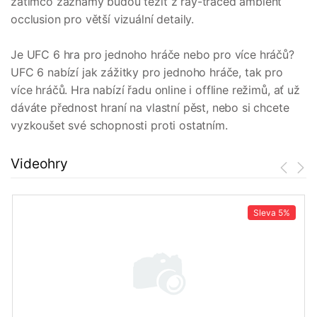
zatímco záznamy budou těžit z ray-traced ambient
occlusion pro větší vizuální detaily.
Je UFC 6 hra pro jednoho hráče nebo pro více hráčů?
UFC 6 nabízí jak zážitky pro jednoho hráče, tak pro
více hráčů. Hra nabízí řadu online i offline režimů, ať už
dáváte přednost hraní na vlastní pěst, nebo si chcete
vyzkoušet své schopnosti proti ostatním.
Videohry
Sleva
5%