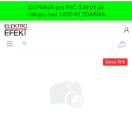
DOPRAVA pro PSČ 339 01 při
nákupu nad 1.000 Kč ZDARMA
Vyhledávání:
0
Sleva
16%