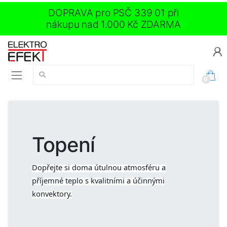
DOPRAVA pro PSČ 339 01 při
nákupu nad 1.000 Kč ZDARMA
Vyhledávání:
0
Topení
Dopřejte si doma útulnou atmosféru a
příjemné teplo s kvalitními a účinnými
konvektory.