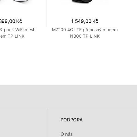
899,00 Kč
1 549,00 Kč
3-pack WiFi mesh
M7200 4G LTE přenosný modem
T
tem TP-LINK
N300 TP-LINK
PODPORA
O nás