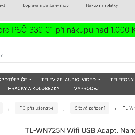
ekt
Doprava a platba e-shop
Nákup na splátky
ro PSČ 339 01 při nákupu nad 1.000
SPOTŘEBIČE
TELEVIZE, AUDIO, VIDEO
TELEFONY,
HRAČKY A KOLOBĚŽKY
VÝPRODEJ
PC příslušenství
Síťová zařízení
TL-WN
TL-WN725N Wifi USB Adapt. Nan