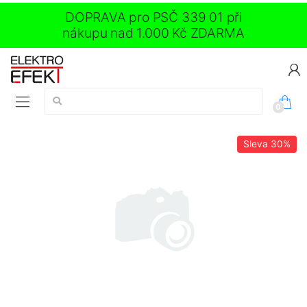
DOPRAVA pro PSČ 339 01 při
nákupu nad 1.000 Kč ZDARMA
Vyhledávání:
0
Sleva
30%