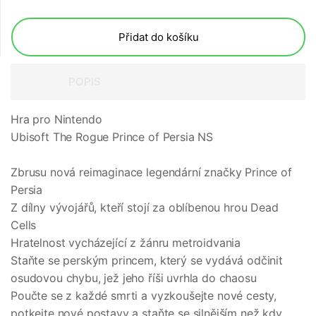
Přidat do košíku
POPIS
Hra pro Nintendo
Ubisoft The Rogue Prince of Persia NS
Zbrusu nová reimaginace legendární značky Prince of
Persia
Z dílny vývojářů, kteří stojí za oblíbenou hrou Dead
Cells
Hratelnost vycházející z žánru metroidvania
Staňte se perským princem, který se vydává odčinit
osudovou chybu, jež jeho říši uvrhla do chaosu
Poučte se z každé smrti a vyzkoušejte nové cesty,
potkejte nové postavy a staňte se silnějším než kdy