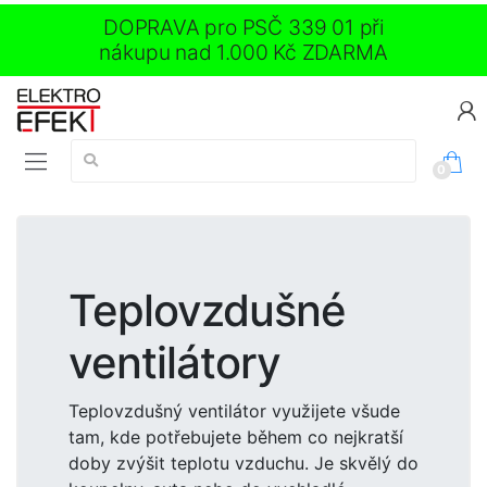
DOPRAVA pro PSČ 339 01 při
nákupu nad 1.000 Kč ZDARMA
Vyhledávání:
0
Teplovzdušné
ventilátory
Teplovzdušný ventilátor využijete všude
tam, kde potřebujete během co nejkratší
doby zvýšit teplotu vzduchu. Je skvělý do