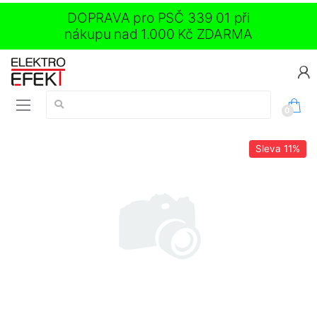
DOPRAVA pro PSČ 339 01 při
nákupu nad 1.000 Kč ZDARMA
Vyhledávání:
0
Sleva
11%