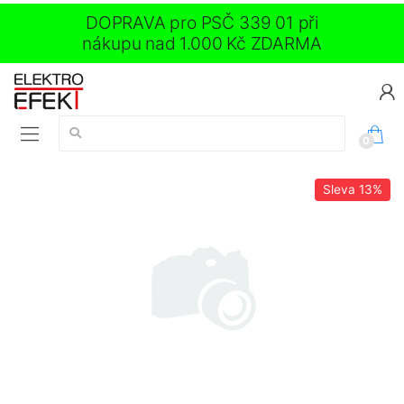
DOPRAVA pro PSČ 339 01 při
nákupu nad 1.000 Kč ZDARMA
Vyhledávání:
0
Sleva
13%