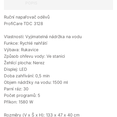
POPIS
Ruční napařovač oděvů
ProfiCare TDC 3128
Vlastnosti: Vyjimatelná nádržka na vodu
Funkce: Rychlé nahřátí
Výbava: Rukavice
Způsob ohřevu vody: Ve stanici
Žehlící plocha: Nerez
Displej: LED
Doba zahřívání: 0,5 min
Objem nádržky na vodu: 1500 ml
Parní ráz: 30
Počet programů: 5
Příkon: 1580 W
Rozměry (V x Š x H): 133 x 47 x 40 cm