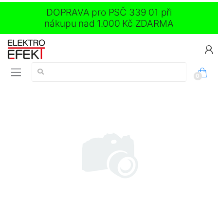
DOPRAVA pro PSČ 339 01 při
nákupu nad 1.000 Kč ZDARMA
Vyhledávání:
0