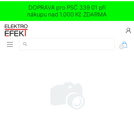
DOPRAVA pro PSČ 339 01 při
nákupu nad 1.000 Kč ZDARMA
Vyhledávání:
0