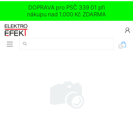
DOPRAVA pro PSČ 339 01 při
nákupu nad 1.000 Kč ZDARMA
Vyhledávání:
0