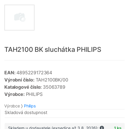
TAH2100 BK sluchátka PHILIPS
EAN:
4895229172364
Výrobní číslo:
TAH2100BK/00
Katalogové číslo:
35063789
Výrobce:
PHILIPS
Výrobce
Philips
Skladová dostupnost
Skladem u dodavatele (expedice až 3.8. 2026):
1 ks