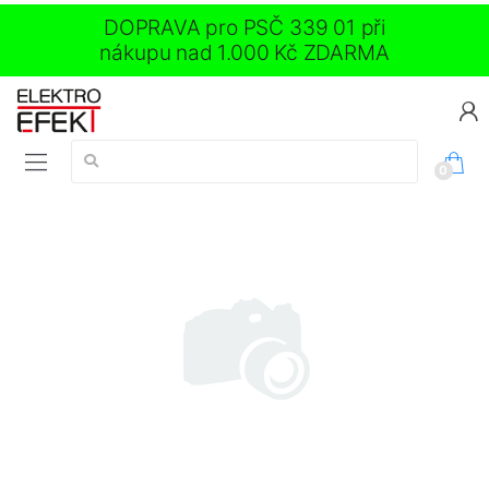
DOPRAVA pro PSČ 339 01 při
nákupu nad 1.000 Kč ZDARMA
Vyhledávání:
0