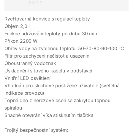
POPIS
Rychlovarná konvice s regulací teploty
Objem 2,0 l
Funkce udržování teploty po dobu 30 min
Příkon 2200 W
Ohřev vody na zvolenou teplotu: 50-70-80-90-100 °C
Filtr pro zachycení nečistot a usazenin
Oboustranný vodoznak
Uskladnění síťového kabelu v podstavci
Vnitřní LED osvětlení
Vhodná i pro sluchově postižené uživatele (světelná
indikace provozu)
Topné dno z nerezové oceli se zakrytou topnou
spirálou
Snadné otevírání víka stisknutím tlačítka
Trojitý bezpečnostní systém: