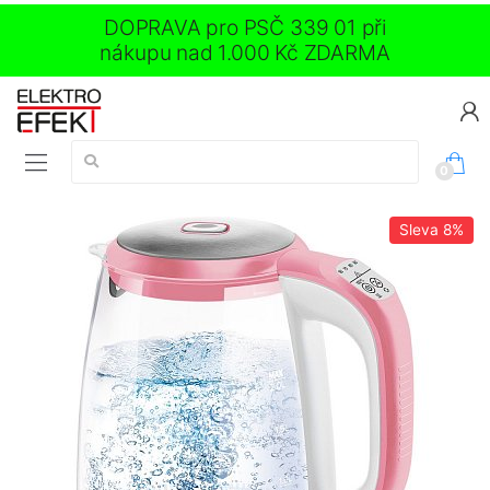
DOPRAVA pro PSČ 339 01 při
nákupu nad 1.000 Kč ZDARMA
Vyhledávání:
0
Sleva
8%