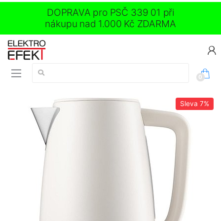
DOPRAVA pro PSČ 339 01 při
nákupu nad 1.000 Kč ZDARMA
Vyhledávání:
0
Sleva
7%