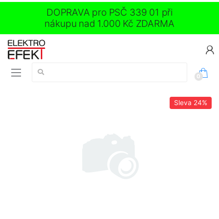
DOPRAVA pro PSČ 339 01 při
nákupu nad 1.000 Kč ZDARMA
Vyhledávání:
0
Sleva
24%