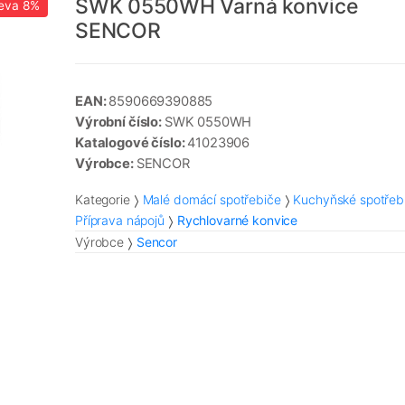
SWK 0550WH Varná konvice
eva
8%
SENCOR
EAN:
8590669390885
Výrobní číslo:
SWK 0550WH
Katalogové číslo:
41023906
Výrobce:
SENCOR
Kategorie
Malé domácí spotřebiče
Kuchyňské spotřeb
Příprava nápojů
Rychlovarné konvice
Výrobce
Sencor