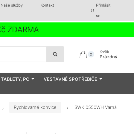
Naše služby
Kontakt
Přihlásit
se
 Kč ZDARMA
Košík
0
Prázdný
 TABLETY, PC
VESTAVNÉ SPOTŘEBIČE
Rychlovarné konvice
SWK 0550WH Varná