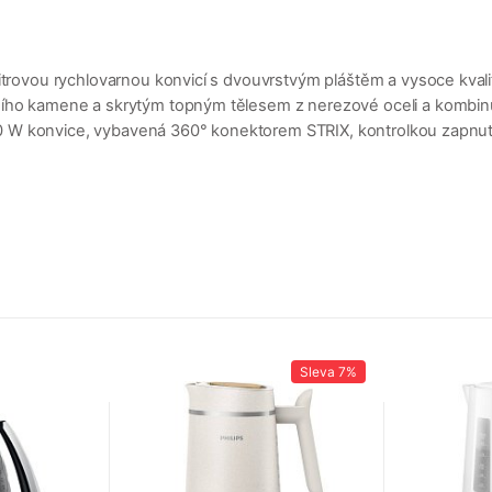
litrovou rychlovarnou konvicí s dvouvrstvým pláštěm a vysoce kva
dního kamene a skrytým topným tělesem z nerezové oceli a kombin
2 200 W konvice, vybavená 360° konektorem STRIX, kontrolkou zapnu
Sleva
7%