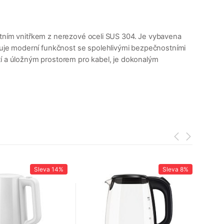
litním vnitřkem z nerezové oceli SUS 304. Je vybavena
uje moderní funkčnost se spolehlivými bezpečnostními
tí a úložným prostorem pro kabel, je dokonalým
Sleva
14%
Sleva
8%