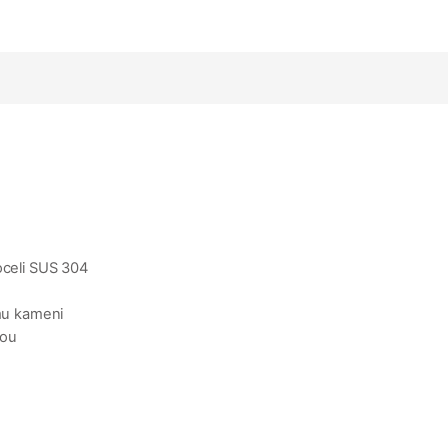
oceli SUS 304
ímu kameni
lou