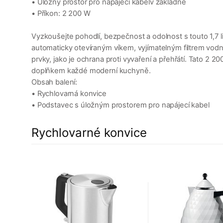
• Úložný prostor pro napájecí kabelv základně
• Příkon: 2 200 W
Vyzkoušejte pohodlí, bezpečnost a odolnost s touto 1,7 
automaticky otevíraným víkem, vyjímatelným filtrem vo
prvky, jako je ochrana proti vyvaření a přehřátí. Tato 
doplňkem každé moderní kuchyně.
Obsah balení:
• Rychlovarná konvice
• Podstavec s úložným prostorem pro napájecí kabel
Rychlovarné konvice
a
7%