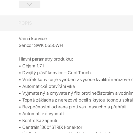
POPIS
Varná konvice
Sencor SWK 0550WH
Hlavní parametry produktu:
• Objem 1,7 l
• Dvojitý plášť konvice – Cool Touch
• Vnitřek konvice je vyroben z vysoce kvalitní nerezové 
• Automatické otevírání víka
• Vyjímatelný a omyvatelný filtr proti nečistotám a vodn
• Topná základna z nerezové oceli s krytou topnou spirá
• Bezpečnostní ochrana proti varu nasucho a přehřátí
• Automatické vypnutí
• Kontrolka zapnutí
• Centrální 360°STRIX konektor