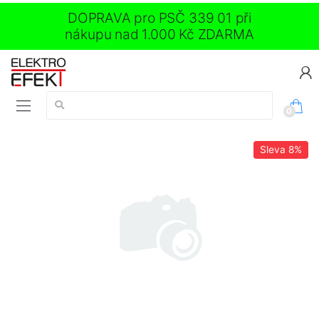
DOPRAVA pro PSČ 339 01 při
nákupu nad 1.000 Kč ZDARMA
Vyhledávání:
0
Sleva
8%