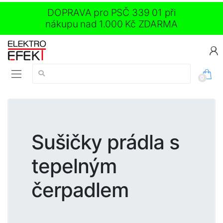
DOPRAVA pro PSČ 339 01 při
nákupu nad 1.000 Kč ZDARMA
Vyhledávání:
0
Sušičky prádla s
tepelným
čerpadlem