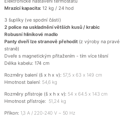
Elektronické nastavení termostatu
Mrazící kapacita:
12 kg / 24 hod
3 šuplíky (ve spodní části)
2 police na uskladnění větších kusů / krabic
Robusní hliníkové madlo
Panty dveří lze stranově přehodit
(z výroby na pravé
straně)
Dveře s magnetickým přitažením - tím více těsní
Délka kabelu: 174 cm
Rozměry balení (š x h x v):
57,5 x 63 x 149 cm
Hmotnost balení
: 54,6 kg
Rozměry přístroje (š x h x v):
54 x 64.5 x 143 cm
Hmotnost přístroje:
51,24 kg
Příkon:
1,3 A / 220-240 V ~ 50 Hz