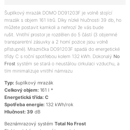
Šuplíkový mrazák DOMO DO91203F je volně stojící
mrazák s objem 161 litrů. Díky nízké hlučnosti 39 db, ho
můžete postavit kamkoli a nehrozí že vás bude
rušit. Vnitřní prostor je rozdělen do 5 částí (3 objemné
transparentní zásuvky a 2 horní pozice jsou volně
přístupné). Mraznička DO91203F spadá do energetické
třídy C s roční spotřebou kolem 132 kWh. Dokonalý
No
Frost
systém se stará o neustálou cirkulaci vzduchu, a
tím minimalizuje vnitřní námrazu
Typ:
šuplíkový mrazák
Celkový objem:
161 l *
Energetická třída: C
Spotřeba energie:
132 kWh/rok
Hlučnost: 39
dB
Beznámrazový systém
Total No Frost