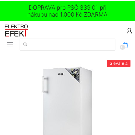
DOPRAVA pro PSČ 339 01 při
nákupu nad 1.000 Kč ZDARMA
Vyhledávání:
0
Sleva
9%