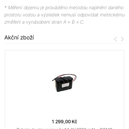
* Měření objemu je prováděno metodou naplnění daného
prostoru vodou a výsledek nemusí odpovídat metrickému
změření a vynásobení stran A × B × C.
Akční zboží
1 299,00 Kč