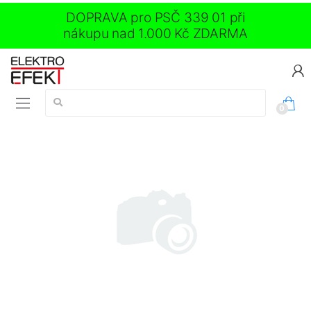
DOPRAVA pro PSČ 339 01 při
nákupu nad 1.000 Kč ZDARMA
Vyhledávání:
0