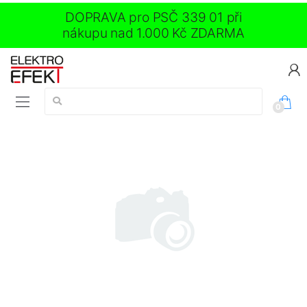
DOPRAVA pro PSČ 339 01 při
nákupu nad 1.000 Kč ZDARMA
Vyhledávání:
0