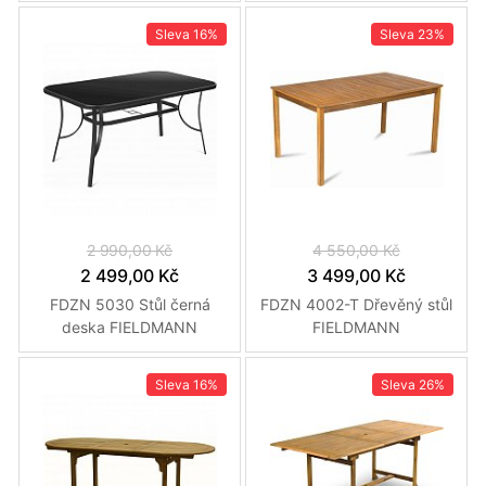
Sleva
16%
Sleva
23%
2 990,00 Kč
4 550,00 Kč
2 499,00 Kč
3 499,00 Kč
FDZN 5030 Stůl černá
FDZN 4002-T Dřevěný stůl
deska FIELDMANN
FIELDMANN
Sleva
16%
Sleva
26%