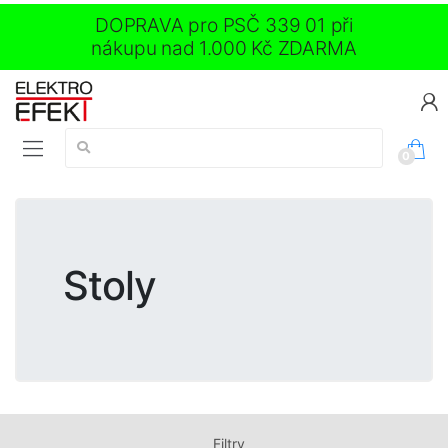
DOPRAVA pro PSČ 339 01 při
nákupu nad 1.000 Kč ZDARMA
Vyhledávání:
0
Stoly
Filtry