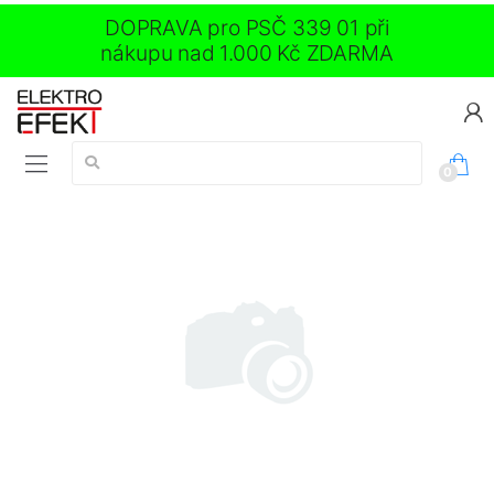
DOPRAVA pro PSČ 339 01 při
nákupu nad 1.000 Kč ZDARMA
Vyhledávání:
0