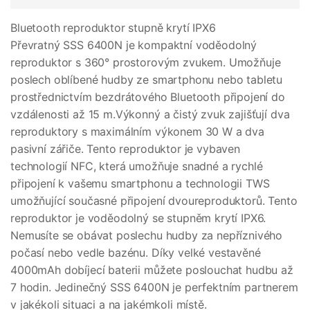
Bluetooth reproduktor stupně krytí IPX6
Převratný SSS 6400N je kompaktní voděodolný
reproduktor s 360° prostorovým zvukem. Umožňuje
poslech oblíbené hudby ze smartphonu nebo tabletu
prostřednictvím bezdrátového Bluetooth připojení do
vzdálenosti až 15 m.Výkonný a čistý zvuk zajišťují dva
reproduktory s maximálním výkonem 30 W a dva
pasivní zářiče. Tento reproduktor je vybaven
technologií NFC, která umožňuje snadné a rychlé
připojení k vašemu smartphonu a technologii TWS
umožňující současné připojení dvoureproduktorů. Tento
reproduktor je voděodolný se stupněm krytí IPX6.
Nemusíte se obávat poslechu hudby za nepříznivého
počasí nebo vedle bazénu. Díky velké vestavěné
4000mAh dobíjecí baterii můžete poslouchat hudbu až
7 hodin. Jedinečný SSS 6400N je perfektním partnerem
v jakékoli situaci a na jakémkoli místě.