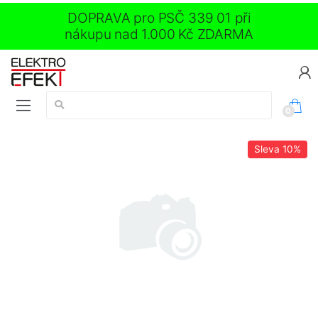
DOPRAVA pro PSČ 339 01 při
nákupu nad 1.000 Kč ZDARMA
Vyhledávání:
0
Sleva
10%