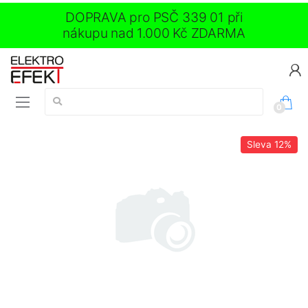
DOPRAVA pro PSČ 339 01 při
nákupu nad 1.000 Kč ZDARMA
Vyhledávání:
0
Sleva
12%