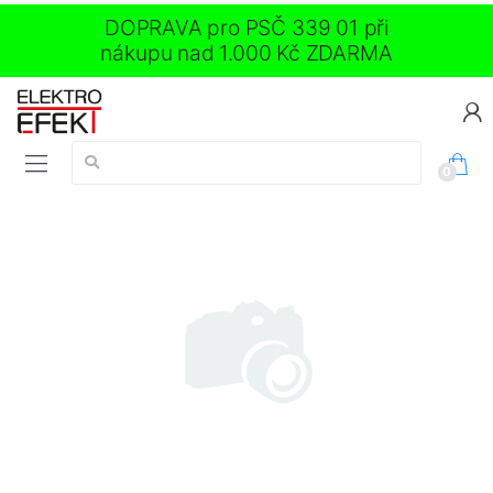
DOPRAVA pro PSČ 339 01 při
nákupu nad 1.000 Kč ZDARMA
Vyhledávání:
0