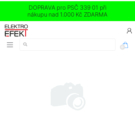
DOPRAVA pro PSČ 339 01 při
nákupu nad 1.000 Kč ZDARMA
Vyhledávání:
0