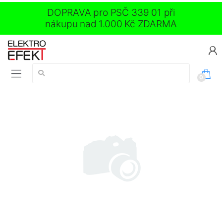
DOPRAVA pro PSČ 339 01 při
nákupu nad 1.000 Kč ZDARMA
Vyhledávání:
0