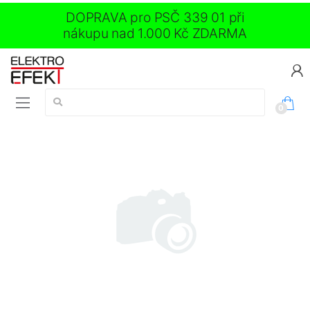
DOPRAVA pro PSČ 339 01 při
nákupu nad 1.000 Kč ZDARMA
Vyhledávání:
0