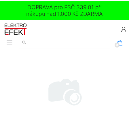
DOPRAVA pro PSČ 339 01 při
nákupu nad 1.000 Kč ZDARMA
Vyhledávání:
0