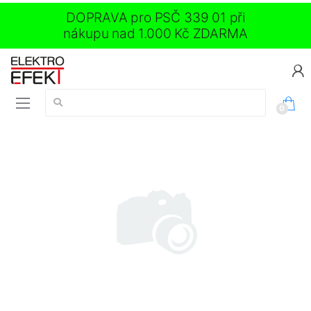
DOPRAVA pro PSČ 339 01 při
nákupu nad 1.000 Kč ZDARMA
Vyhledávání:
0