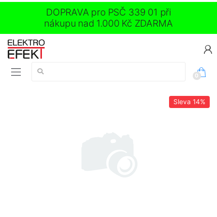
DOPRAVA pro PSČ 339 01 při
nákupu nad 1.000 Kč ZDARMA
Vyhledávání:
0
Sleva
14%