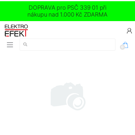
DOPRAVA pro PSČ 339 01 při
nákupu nad 1.000 Kč ZDARMA
Vyhledávání:
0