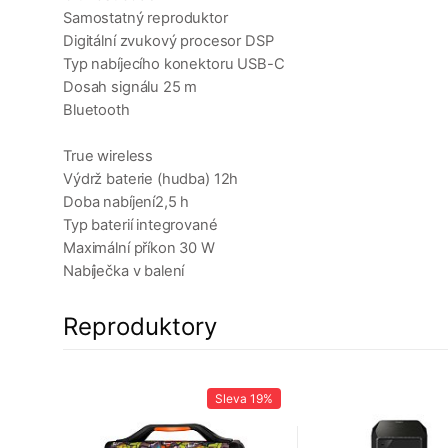
Samostatný reproduktor
Digitální zvukový procesor DSP
Typ nabíjecího konektoru USB-C
Dosah signálu 25 m
Bluetooth
True wireless
Výdrž baterie (hudba) 12h
Doba nabíjení2,5 h
Typ baterií integrované
Maximální příkon 30 W
Nabíječka v balení
Reproduktory
a
11%
Sleva
19%