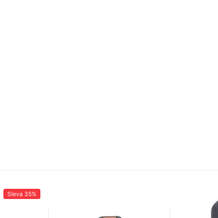
Sleva
35%