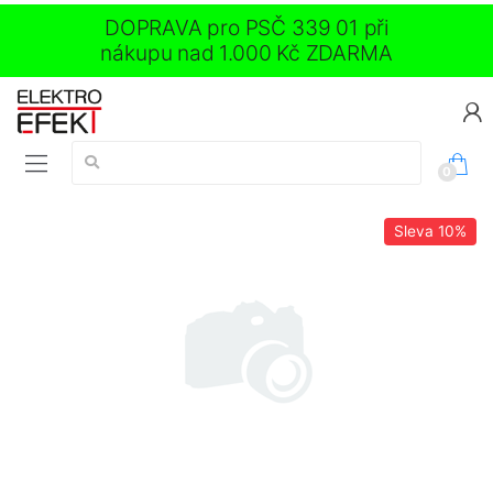
DOPRAVA pro PSČ 339 01 při
nákupu nad 1.000 Kč ZDARMA
Vyhledávání:
0
Sleva
10%