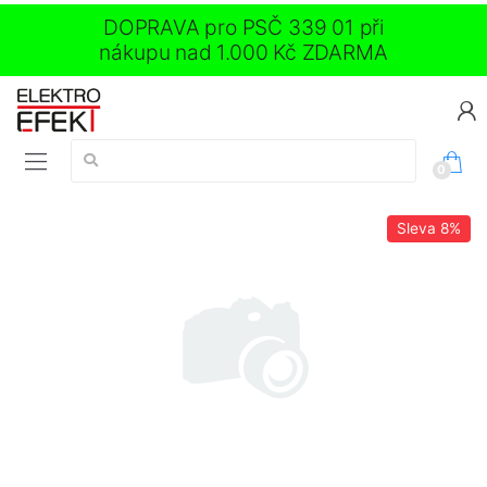
DOPRAVA pro PSČ 339 01 při
nákupu nad 1.000 Kč ZDARMA
Vyhledávání:
0
Sleva
8%