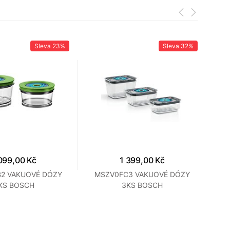
Sleva
23%
Sleva
32%
099,00 Kč
1 399,00 Kč
2 VAKUOVÉ DÓZY
MSZV0FC3 VAKUOVÉ DÓZY
EV
KS BOSCH
3KS BOSCH