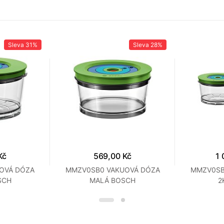
Sleva
31%
Sleva
28%
Kč
569,00 Kč
1 
OVÁ DÓZA
MMZV0SB0 VAKUOVÁ DÓZA
MMZV0SB
SCH
MALÁ BOSCH
2