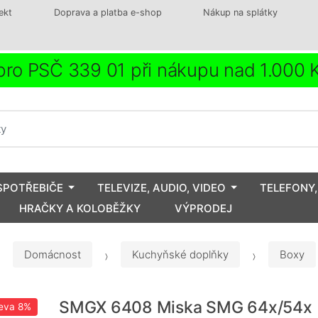
ekt
Doprava a platba e-shop
Nákup na splátky
ro PSČ 339 01 při nákupu nad 1.000
SPOTŘEBIČE
TELEVIZE, AUDIO, VIDEO
TELEFONY,
HRAČKY A KOLOBĚŽKY
VÝPRODEJ
Domácnost
Kuchyňské doplňky
Boxy
SMGX 6408 Miska SMG 64x/54x
eva
8%