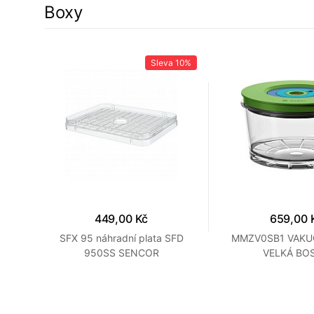
Boxy
10%
Sleva
10%
449,00 Kč
659,00 
FD
SFX 95 náhradní plata SFD
MMZV0SB1 VAKU
950SS SENCOR
VELKÁ BO