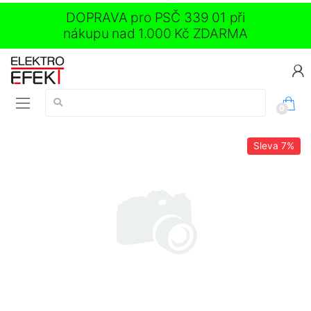
DOPRAVA pro PSČ 339 01 při
nákupu nad 1.000 Kč ZDARMA
Vyhledávání:
0
Sleva
7%