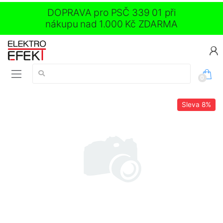
DOPRAVA pro PSČ 339 01 při
nákupu nad 1.000 Kč ZDARMA
Vyhledávání:
0
Sleva
8%