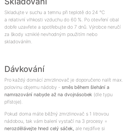
Skladování
Skladujte v suchu a temnu při teplotě do 24 °C
a relativní vlhkosti vzduchu do 60 %. Po otevření obal
dobře uzavřete a spotřebujte do 7 dnů. Výrobce neručí
za škody vzniklé nevhodným použitím nebo
skladováním.
Dávkování
Pro každý domácí zmrzlinovač je doporučeno nalít max.
polovinu objemu nádoby -
směs během šlehání a
namrazování nabyde až na dvojnásobek
(dle typu
přístoje).
Pokud doma máte běžný zmrzlinovač s 1 litrovou
nádobou, tak vám balení vystačí na 3 procesy =
nerozdělávejte hned celý sáček,
ale nejdříve si