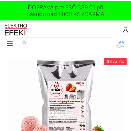
DOPRAVA pro PSČ 339 01 při
nákupu nad 1.000 Kč ZDARMA
Vyhledávání:
0
Sleva
7%