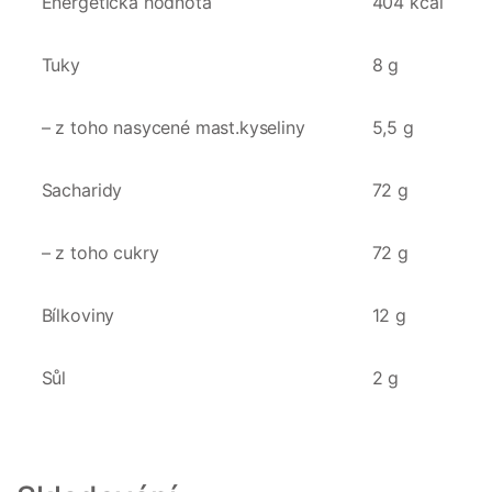
Energetická hodnota
404 kcal
Tuky
8 g
– z toho nasycené mast.kyseliny
5,5 g
Sacharidy
72 g
– z toho cukry
72 g
Bílkoviny
12 g
Sůl
2 g