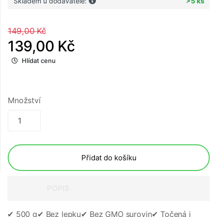
Skladem u dodavatele:
>5 ks
149,00 Kč
139,00 Kč
Hlídat cenu
Množství
Přidat do košíku
POPIS
✔︎ 500 g
✔︎ Bez lepku
✔︎ Bez GMO surovin
✔︎ Točená i