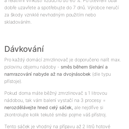
a relativní vlhkosti vzduchu do 60 %. Po otevření obal
dobře uzavřete a spotřebujte do 7 dnů. Výrobce neručí
za škody vzniklé nevhodným použitím nebo
skladováním.
Dávkování
Pro každý domácí zmrzlinovač je doporučeno nalít max.
polovinu objemu nádoby -
směs během šlehání a
namrazování nabyde až na dvojnásobek
(dle typu
přístoje).
Pokud doma máte běžný zmrzlinovač s 1 litrovou
nádobou, tak vám balení vystačí na 3 procesy =
nerozdělávejte hned celý sáček,
ale nejdříve si
zkontrolujte kolik tekuté směsi pojme váš přístroj.
Tento sáček je vhodný na přípavu až 2 litrů hotové