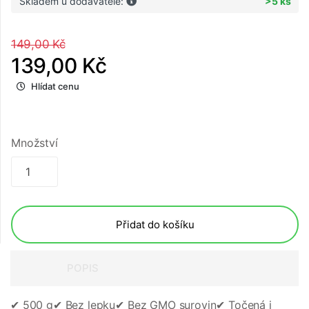
Skladem u dodavatele:
>5 ks
149,00 Kč
139,00 Kč
Hlídat cenu
Množství
Přidat do košíku
POPIS
✔︎ 500 g
✔︎ Bez lepku
✔︎ Bez GMO surovin
✔︎ Točená i