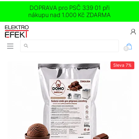
DOPRAVA pro PSČ 339 01 při
nákupu nad 1.000 Kč ZDARMA
Vyhledávání:
0
Sleva
7%