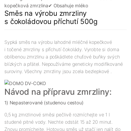
kopečková zmrzlina
✔︎ Obsahuje mléko
Směs na výrobu zmrzliny
s čokoládovou příchutí 500g
Sypká směs na výrobu lahodné mléčné kopečkové
i točené zmrzliny s příchutí čokolády. Vyrobte si doma
oblíbenou zmrzlinu a poškádlete chuťové buňky svých
blízkých a přátel. Nepoužíváme geneticky modifikované
suroviny. Všechny zmrzliny jsou zcela bezlepkové .
Návod na přípravu zmrzliny:
1) Nepasterované (studenou cestou)
0,5 kg zmrzlinové směsi pečlivě rozmíchejte ve 1 l
studené pitné vody. Nechte odstát 15 až 20 minut.
Znovu promíchejte. Hotovou směs už stačí jen nalít do