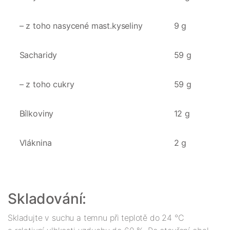
– z toho nasycené mast.kyseliny
9 g
Sacharidy
59 g
– z toho cukry
59 g
Bílkoviny
12 g
Vláknina
2 g
Skladování:
Skladujte v suchu a temnu při teplotě do 24 °C