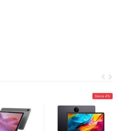
Sleva
4%