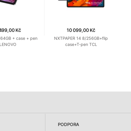
499,00 Kč
10 099,00 Kč
/64GB + case + pen
NXTPAPER 14 8/256GB+flip
IP
LENOVO
case+T-pen TCL
PODPORA