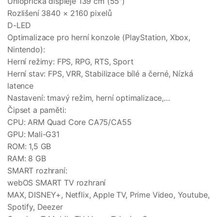
Úhlopříčka displeje 139 cm (55")
Rozlišení 3840 × 2160 pixelů
D-LED
Optimalizace pro herní konzole (PlayStation, Xbox,
Nintendo):
Herní režimy: FPS, RPG, RTS, Sport
Herní stav: FPS, VRR, Stabilizace bílé a černé, Nízká
latence
Nastavení: tmavý režim, herní optimalizace,…
Čipset a paměti:
CPU: ARM Quad Core CA75/CA55
GPU: Mali-G31
ROM: 1,5 GB
RAM: 8 GB
SMART rozhraní:
webOS SMART TV rozhraní
MAX, DISNEY+, Netflix, Apple TV, Prime Video, Youtube,
Spotify, Deezer