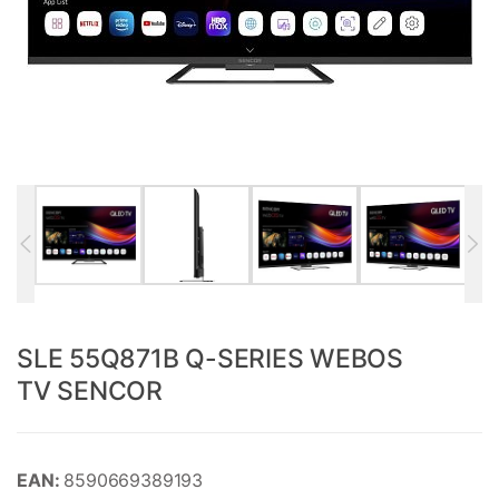
SLE 55Q871B Q-SERIES WEBOS
TV SENCOR
EAN:
8590669389193