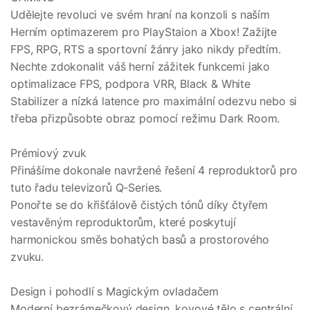
Udělejte revoluci ve svém hraní na konzoli s naším
Herním optimazerem pro PlayStaion a Xbox! Zažijte
FPS, RPG, RTS a sportovní žánry jako nikdy předtím.
Nechte zdokonalit váš herní zážitek funkcemi jako
optimalizace FPS, podpora VRR, Black & White
Stabilizer a nízká latence pro maximální odezvu nebo si
třeba přizpůsobte obraz pomocí režimu Dark Room.
Prémiový zvuk
Přinášíme dokonale navržené řešení 4 reproduktorů pro
tuto řadu televizorů Q-Series.
Ponořte se do křišťálově čistých tónů díky čtyřem
vestavěným reproduktorům, které poskytují
harmonickou směs bohatých basů a prostorového
zvuku.
Design i pohodlí s Magickým ovladačem
Moderní bezrámečkový design, kovové tělo s centrální