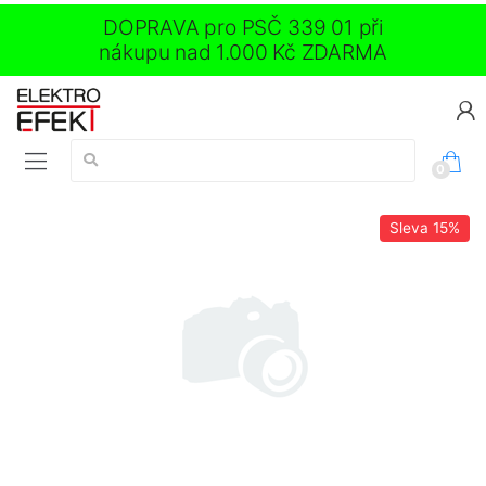
DOPRAVA pro PSČ 339 01 při
nákupu nad 1.000 Kč ZDARMA
Vyhledávání:
0
Sleva
15%