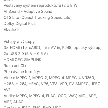
Vestavěný systém reproduktorů (2 x 8 W)
AI Sound - Adaptive Sound
OTS Lite (Object Tracking Sound Lite)
Dolby Digital Plus
Ekvalizér
Vstupy a výstupy:
3× HDMI (1 × eARC), mini AV in, RJ45, optický výstup,
2x USB 2.0 (5 V ⎓ 0.5 A)
HDMI CEC SIMPLINK
Rozhraní CI+
Přehrávané formáty:
Video: MPEG-1, MPEG-2, MPEG-4, MPEG-4 VR360,
H263, H.264, HEVC, VP6, VP8, VP9, RV, MJPEG, JPEG,
AV1
Audio: MPEG, MPEG-4, FLAC, OGG, WAV, MIDI, APE,
AIFF, ALAC
Obrázky: JPEG, PNG, BMP, MPO