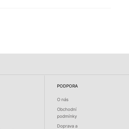
PODPORA
O nás
Obchodní
podmínky
Doprava a