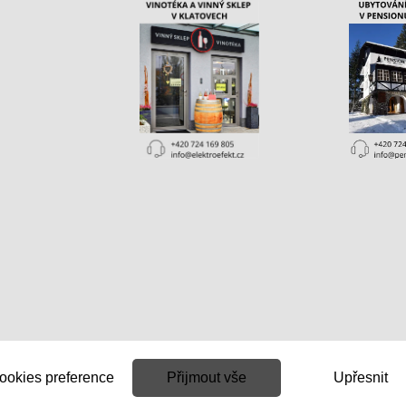
ookies preference
Přijmout vše
Upřesnit