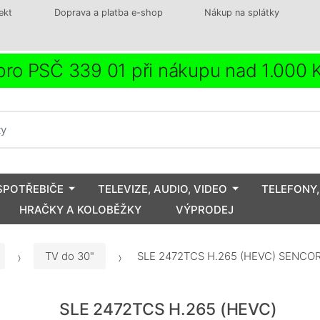
ekt
Doprava a platba e-shop
Nákup na splátky
ro PSČ 339 01 při nákupu nad 1.000
SPOTŘEBIČE
TELEVIZE, AUDIO, VIDEO
TELEFONY,
HRAČKY A KOLOBĚŽKY
VÝPRODEJ
TV do 30"
SLE 2472TCS H.265 (HEVC) SENCO
SLE 2472TCS H.265 (HEVC)