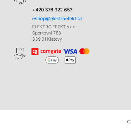
+420 376 322 653
eshop@elektroefekt.cz
ELEKTRO EFEKT s.r.o.
Sportovní 783
339 01 Klatovy
C
Copyright © 2026
Elektro Efekt s. r. o.