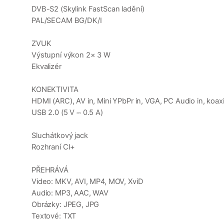
DVB-S2 (Skylink FastScan ladění)
PAL/SECAM BG/DK/I
ZVUK
Výstupní výkon 2× 3 W
Ekvalizér
KONEKTIVITA
HDMI (ARC), AV in, Mini YPbPr in, VGA, PC Audio in, koaxi
USB 2.0 (5 V ⎓ 0.5 A)
Sluchátkový jack
Rozhraní CI+
PŘEHRÁVÁ
Video: MKV, AVI, MP4, MOV, XviD
Audio: MP3, AAC, WAV
Obrázky: JPEG, JPG
Textové: TXT