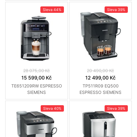
Sleva
44%
Sleva
39%
28 075,00 Kč
20 490,00 Kč
15 599,00 Kč
12 499,00 Kč
TE651209RW ESPRESSO
TP511R09 EQ500
SIEMENS
ESPRESSO SIEMENS
Sleva
40%
Sleva
39%