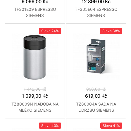
9 099,00 Kč
12 899,00 Kč
TF301E09 ESPRESSO
TF305E04 ESPRESSO
SIEMENS
SIEMENS
Sleva
24%
Sleva
38%
1 442,00 Kč
998,00 Kč
1 099,00 Kč
619,00 Kč
TZ80009N NÁDOBA NA
TZ80004A SADA NA
MLÉKO SIEMENS
ÚDRŽBU SIEMENS
Sleva
40%
Sleva
41%