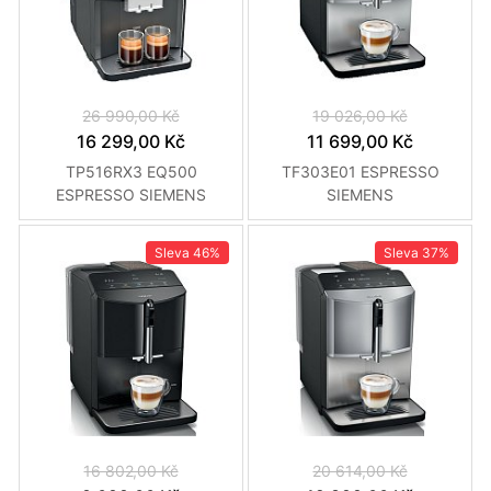
26 990,00 Kč
19 026,00 Kč
16 299,00 Kč
11 699,00 Kč
TP516RX3 EQ500
TF303E01 ESPRESSO
ESPRESSO SIEMENS
SIEMENS
Sleva
46%
Sleva
37%
16 802,00 Kč
20 614,00 Kč