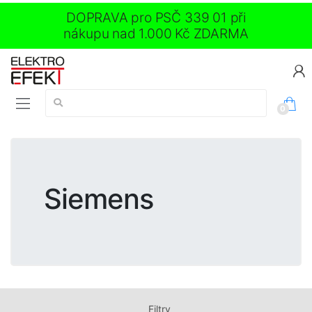
DOPRAVA pro PSČ 339 01 při
nákupu nad 1.000 Kč ZDARMA
Vyhledávání:
0
Siemens
Filtry