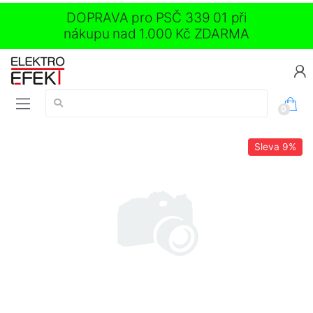
DOPRAVA pro PSČ 339 01 při
nákupu nad 1.000 Kč ZDARMA
Vyhledávání:
0
Sleva
9%