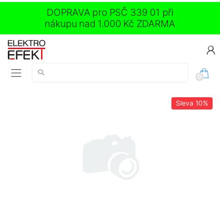
DOPRAVA pro PSČ 339 01 při
nákupu nad 1.000 Kč ZDARMA
Vyhledávání:
0
Sleva
10%