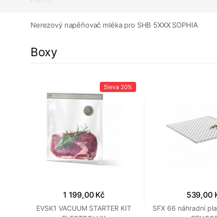
Nerezový napěňovač mléka pro SHB 5XXX SOPHIA
Boxy
15%
Sleva
20%
1 199,00 Kč
539,00 
LE
EVSK1 VACUUM STARTER KIT
SFX 66 náhradní pl