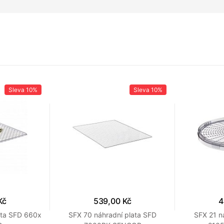
Sleva
10%
Sleva
10%
Kč
539,00 Kč
4
ata SFD 660x
SFX 70 náhradní plata SFD
SFX 21 n