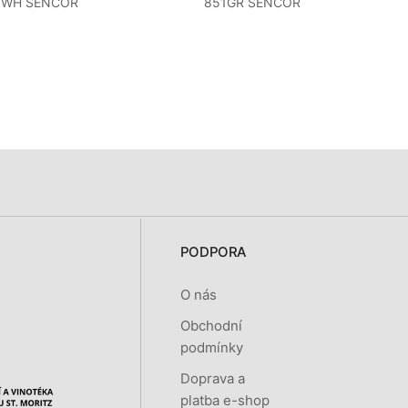
5WH SENCOR
851GR SENCOR
PODPORA
O nás
Obchodní
podmínky
Doprava a
platba e-shop